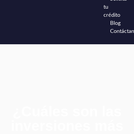
tu
crédito
Blog
Contácta
¿Cuáles son las
inversiones más